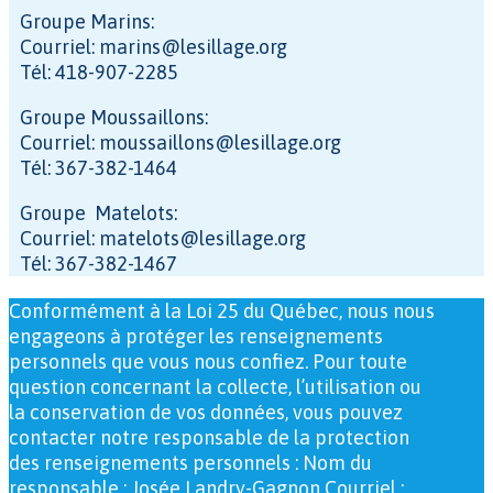
Groupe Marins:
Courriel: marins@lesillage.org
Tél: 418-907-2285
Groupe Moussaillons:
Courriel: moussaillons@lesillage.org
Tél: 367-382-1464
Groupe Matelots:
Courriel: matelots@lesillage.org
Tél: 367-382-1467
Conformément à la Loi 25 du Québec, nous nous
engageons à protéger les renseignements
personnels que vous nous confiez. Pour toute
question concernant la collecte, l’utilisation ou
la conservation de vos données, vous pouvez
contacter notre responsable de la protection
des renseignements personnels : Nom du
responsable : Josée Landry-Gagnon Courriel :