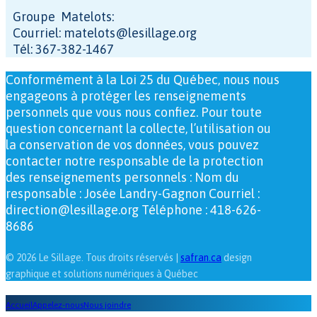
Groupe Matelots:
Courriel: matelots@lesillage.org
Tél: 367-382-1467
Conformément à la Loi 25 du Québec, nous nous
engageons à protéger les renseignements
personnels que vous nous confiez. Pour toute
question concernant la collecte, l’utilisation ou
la conservation de vos données, vous pouvez
contacter notre responsable de la protection
des renseignements personnels : Nom du
responsable : Josée Landry-Gagnon Courriel :
direction@lesillage.org Téléphone : 418-626-
8686
© 2026 Le Sillage. Tous droits réservés |
safran.ca
design
graphique et solutions numériques à Québec
Accueil
Appelez-nous
Nous joindre