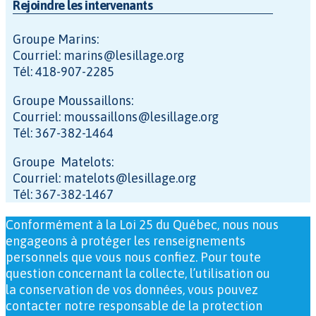
Rejoindre les intervenants
Groupe Marins:
Courriel: marins@lesillage.org
Tél: 418-907-2285
Groupe Moussaillons:
Courriel: moussaillons@lesillage.org
Tél: 367-382-1464
Groupe Matelots:
Courriel: matelots@lesillage.org
Tél: 367-382-1467
Conformément à la Loi 25 du Québec, nous nous
engageons à protéger les renseignements
personnels que vous nous confiez. Pour toute
question concernant la collecte, l’utilisation ou
la conservation de vos données, vous pouvez
contacter notre responsable de la protection