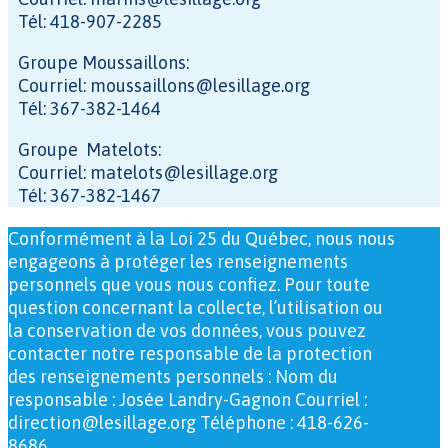
Tél: 418-907-2285
Groupe Moussaillons:
Courriel: moussaillons@lesillage.org
Tél: 367-382-1464
Groupe Matelots:
Courriel: matelots@lesillage.org
Tél: 367-382-1467
Conformément à la Loi 25 du Québec, nous nous
engageons à protéger les renseignements
personnels que vous nous confiez. Pour toute
question concernant la collecte, l’utilisation ou
la conservation de vos données, vous pouvez
contacter notre responsable de la protection
des renseignements personnels : Nom du
responsable : Josée Landry-Gagnon Courriel :
direction@lesillage.org Téléphone : 418-626-
8686